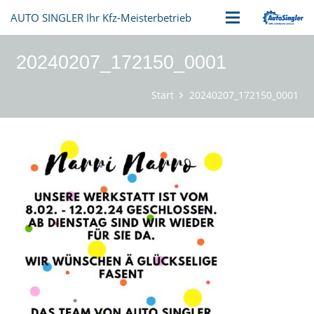
AUTO SINGLER Ihr Kfz-Meisterbetrieb
20240207_172150_0001
Start
20240207_172150_0001