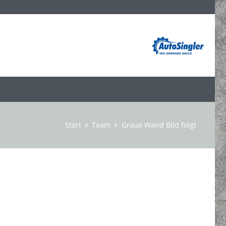
Start
Team
Graue Wand Bild folgt